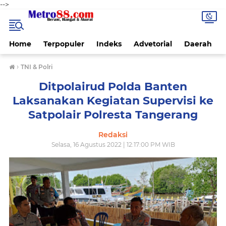
-->
Home
Terpopuler
Indeks
Advetorial
Daerah
›
TNI & Polri
Ditpolairud Polda Banten
Laksanakan Kegiatan Supervisi ke
Satpolair Polresta Tangerang
Redaksi
Selasa, 16 Agustus 2022 | 12:17:00 PM WIB