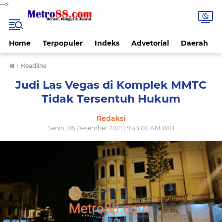
-->
Home
Terpopuler
Indeks
Advetorial
Daerah
›
Headline
Judi Las Vegas di Komplek MMTC
Tidak Tersentuh Hukum
Redaksi
Senin, 06 Desember 2021 | 9:43:00 AM WIB